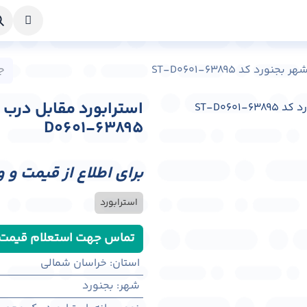
خواست طراحی
راهنما
درباره ما
تماس با ما
 کد ST-D0601-63895
D0601-63895
برای اطلاع از قیمت و 
استرابورد
تماس جهت استعلام قیمت
استان
:
خراسان شمالی
شهر
:
بجنورد