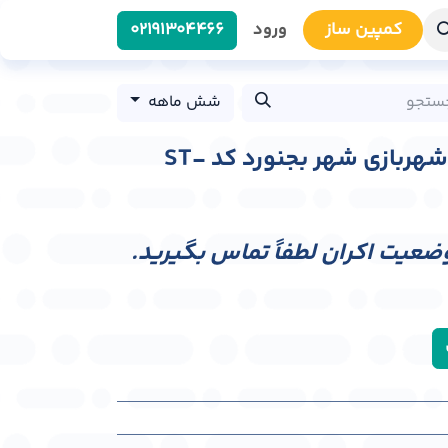
کمپین سا​​ز
ورود
0219​1304466
شش ماهه
استرابورد مقابل درب شهربازی شهر بجنورد کد ST-
وضعیت اکران لطفاً تماس بگیرید.