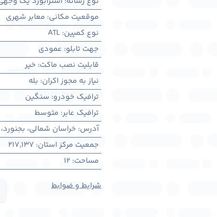
نوع رسانه
:
استرابورد یک وجهی
موقعیت مکانی
:
معابر شهری
نوع کمپین
:
ATL
جهت تابلو
:
عمودی
قابلیت نصب ماکت
:
خیر
نیاز به مجوز اکران
:
بله
ترافیک خودرو
:
سنگین
ترافیک عابر
:
متوسط
آدرس
:
خراسان شمالی، بجنورد،
جمعیت مرکز استان
:
217,137
مساحت
:
12
شرایط و ضوابط