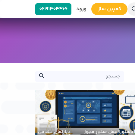
کمپین سا​​ز
ورود
0219​1304466
دپارتمان حقوقی