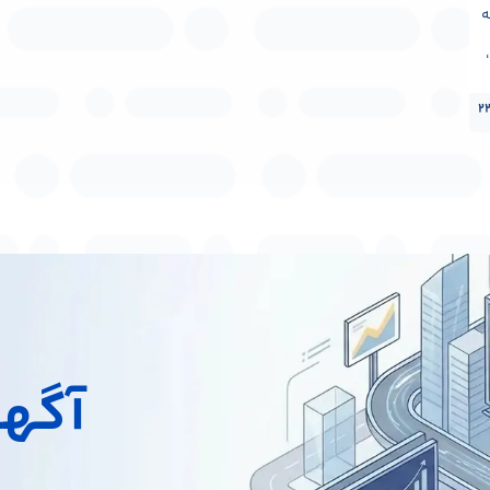
ه
2
آگهی