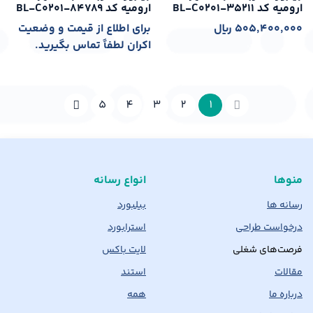
ارومیه کد BL-C0201-35211
ارومیه کد BL-C0201-84789
505,400,000
﷼
برای اطلاع از قیمت و وضعیت
اکران لطفاً تماس بگیرید.
5
4
3
2
1
منوها
انواع رسانه
رسانه ها
بیلبورد
درخواست طراحی
استرابورد
فرصت‌های شغلی
لایت باکس
مقالات
استند
درباره ما
همه