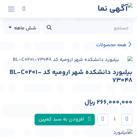
رش به محتوا
شش ماهه
همه محصولات
بیلبورد دانشکده شهر ارومیه کد BL-C0201-
73048
266,000,000
﷼
افزودن به سبد کمپین