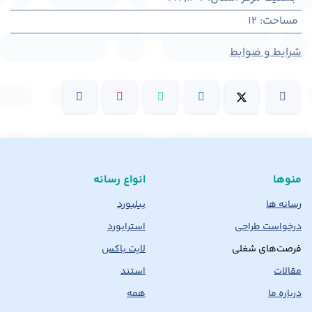
مساحت
:
12
شرایط و ضوابط
منوها
انواع رسانه
رسانه ها
بیلبورد
درخواست طراحی
استرابورد
فرصت‌های شغلی
لایت باکس
مقالات
استند
درباره ما
همه