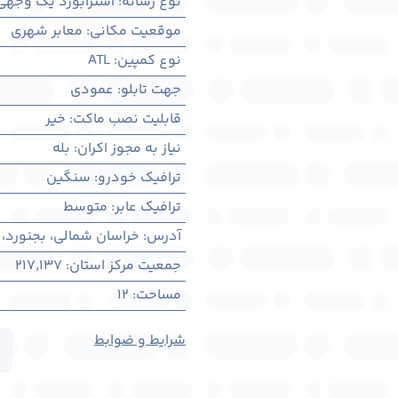
نوع رسانه
:
استرابورد یک وجهی
موقعیت مکانی
:
معابر شهری
نوع کمپین
:
ATL
جهت تابلو
:
عمودی
قابلیت نصب ماکت
:
خیر
نیاز به مجوز اکران
:
بله
ترافیک خودرو
:
سنگین
ترافیک عابر
:
متوسط
آدرس
:
خراسان شمالی، بجنورد، 
جمعیت مرکز استان
:
217,137
مساحت
:
12
شرایط و ضوابط