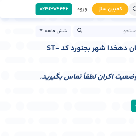
کمپین سا​​ز
ورود
0219​1304466
شش ماهه
استرابورد ورودی خیابان دهخدا شهر بجنورد کد ST-
وضعیت اکران لطفاً تماس بگیرید.