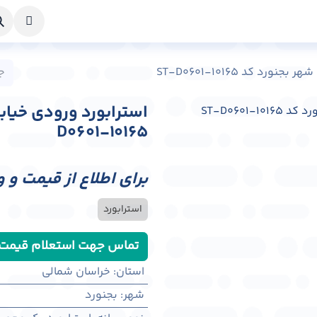
خواست طراحی
راهنما
درباره ما
تماس با ما
د کد ST-D0601-10165
D0601-10165
برای اطلاع از قیمت و 
استرابورد
تماس جهت استعلام قیمت
استان
:
خراسان شمالی
شهر
:
بجنورد