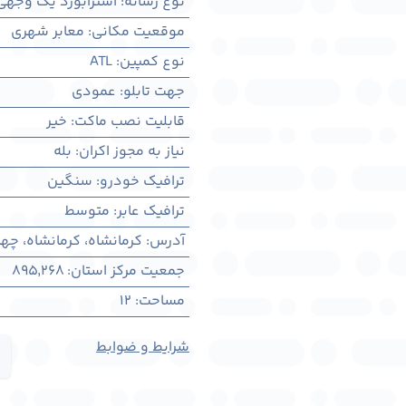
نوع رسانه
:
استرابورد یک وجهی
موقعیت مکانی
:
معابر شهری
نوع کمپین
:
ATL
جهت تابلو
:
عمودی
قابلیت نصب ماکت
:
خیر
نیاز به مجوز اکران
:
بله
ترافیک خودرو
:
سنگین
ترافیک عابر
:
متوسط
آدرس
:
کرمانشاه، كرمانشاه، چها
جمعیت مرکز استان
:
895,268
مساحت
:
12
شرایط و ضوابط