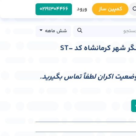
کمپین سا​​ز
ورود
0219​1304466
شش ماهه
استرابورد چهار راه سنگر شهر کرمانشاه کد ST-
وضعیت اکران لطفاً تماس بگیرید.