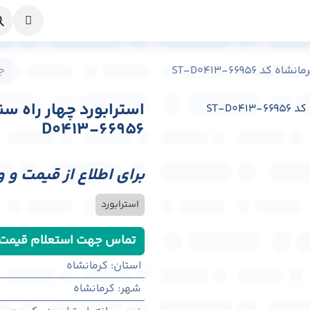
خواست طراحی
راهنما
درباره ما
تماس با ما
ST-D0413-66956
D0413-66956
برای اطلاع از قیمت و 
استرابورد
تماس جهت استعلام قیمت
استان
:
کرمانشاه
شهر
:
كرمانشاه