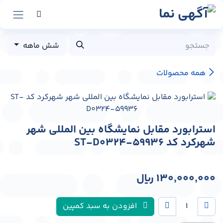
رش به محتوا
شش ماهه
همه محصولات
استرابورد مقابل نمایشگاه بین المللی شهر
شهرکرد کد ST-D0324-59936
130,000,000
﷼
افزودن به سبد کمپین