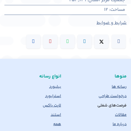
جمعیت مرکز استان
:
253,629
مساحت
:
12
شرایط و ضوابط
منوها
انواع رسانه
رسانه ها
بیلبورد
درخواست طراحی
استرابورد
فرصت‌های شغلی
لایت باکس
مقالات
استند
درباره ما
همه