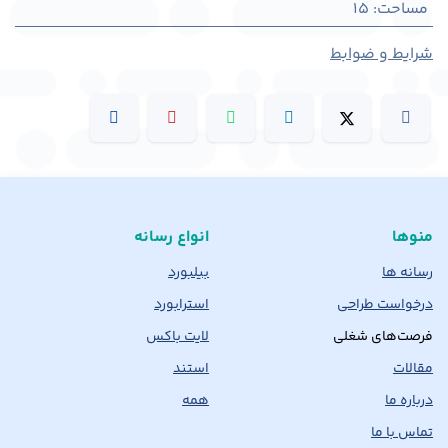
مساحت
:
15
شرایط و ضوابط
منوها
انواع رسانه
رسانه ها
بیلبورد
درخواست طراحی
استرابورد
فرصت‌های شغلی
لایت باکس
مقالات
استند
درباره ما
همه
تماس با ما