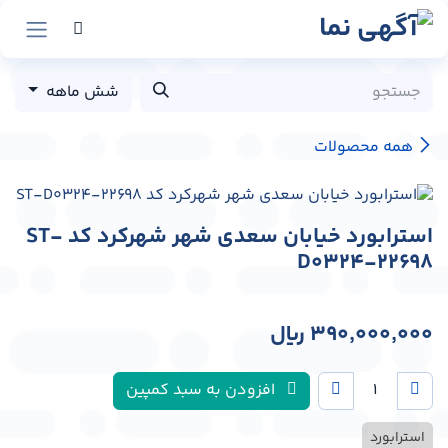
رش به محتوا
شش ماهه
همه محصولات
استرابورد خیابان سعدی شهر شهرکرد کد ST-
D0324-22698
390,000,000
﷼
افزودن به سبد کمپین
استرابورد