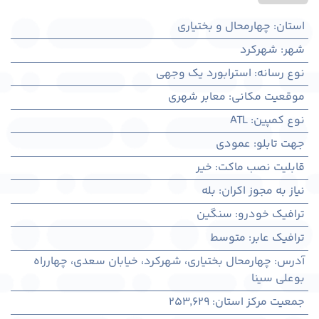
استان
:
چهارمحال و بختیاری
شهر
:
شهركرد
نوع رسانه
:
استرابورد یک وجهی
موقعیت مکانی
:
معابر شهری
نوع کمپین
:
ATL
جهت تابلو
:
عمودی
قابلیت نصب ماکت
:
خیر
نیاز به مجوز اکران
:
بله
ترافیک خودرو
:
سنگین
ترافیک عابر
:
متوسط
آدرس
:
چهارمحال بختياری، شهركرد، خیابان سعدی، چهارراه
بوعلی سینا
جمعیت مرکز استان
:
253,629