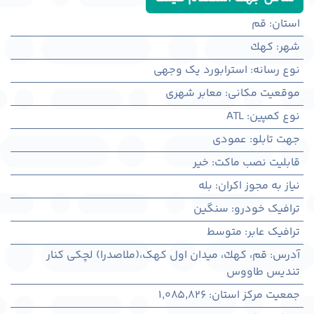
استان
:
قم
شهر
:
كهك
نوع رسانه
:
استرابورد یک وجهی
موقعیت مکانی
:
معابر شهری
نوع کمپین
:
ATL
جهت تابلو
:
عمودی
قابلیت نصب ماکت
:
خیر
نیاز به مجوز اکران
:
بله
ترافیک خودرو
:
سنگین
ترافیک عابر
:
متوسط
آدرس
:
قم، كهك، میدان اول کهک،(ملاصدرا) لچکی کنار
تندیس طاووس
جمعیت مرکز استان
:
1,085,826