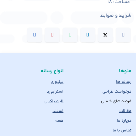
مساحت
:
18
شرایط و ضوابط
منوها
انواع رسانه
رسانه ها
بیلبورد
درخواست طراحی
استرابورد
فرصت‌های شغلی
لایت باکس
مقالات
استند
درباره ما
همه
تماس با ما