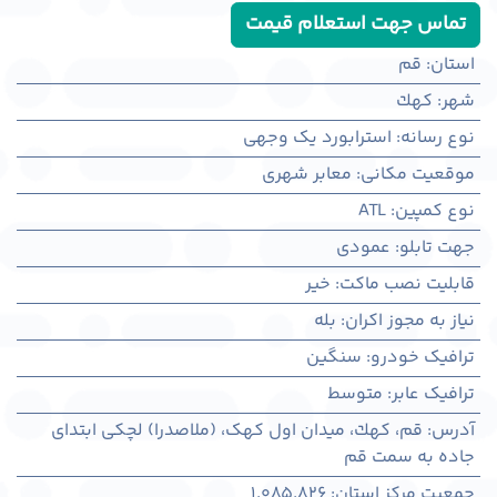
تماس جهت استعلام قیمت
استان
:
قم
شهر
:
كهك
نوع رسانه
:
استرابورد یک وجهی
موقعیت مکانی
:
معابر شهری
نوع کمپین
:
ATL
جهت تابلو
:
عمودی
قابلیت نصب ماکت
:
خیر
نیاز به مجوز اکران
:
بله
ترافیک خودرو
:
سنگین
ترافیک عابر
:
متوسط
آدرس
:
قم، كهك، میدان اول کهک، (ملاصدرا) لچکی ابتدای
جاده به سمت قم
جمعیت مرکز استان
:
1,085,826