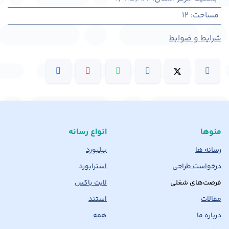
مساحت
:
12
شرایط و ضوابط
منوها
انواع رسانه
رسانه ها
بیلبورد
درخواست طراحی
استرابورد
فرصت‌های شغلی
لایت باکس
مقالات
استند
درباره ما
همه