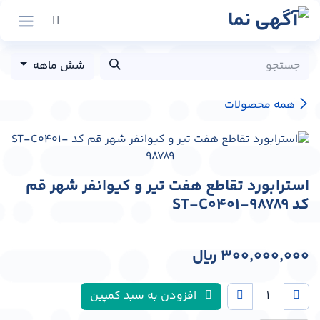
رش به محتوا
شش ماهه
همه محصولات
استرابورد تقاطع هفت تیر و کیوانفر شهر قم
کد ST-C0401-98789
300,000,000
﷼
افزودن به سبد کمپین