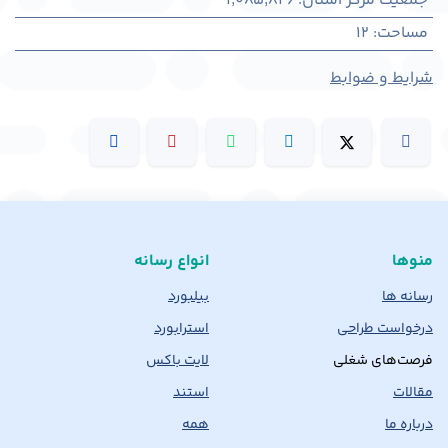
جمعیت مرکز استان
:
1,085,826
مساحت
:
12
شرایط و ضوابط
منوها
انواع رسانه
رسانه ها
بیلبورد
درخواست طراحی
استرابورد
فرصت‌های شغلی
لایت باکس
مقالات
استند
درباره ما
همه