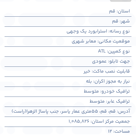
استان
:
قم
شهر
:
قم
نوع رسانه
:
استرابورد یک وجهی
موقعیت مکانی
:
معابر شهری
نوع کمپین
:
ATL
جهت تابلو
:
عمودی
قابلیت نصب ماکت
:
خیر
نیاز به مجوز اکران
:
بله
ترافیک خودرو
:
متوسط
ترافیک عابر
:
متوسط
آدرس
:
قم، قم، 55متری عمار یاسر، جنب پاساژ الزهرا(راست)
جمعیت مرکز استان
:
1,085,826
مساحت
:
12