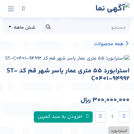
رش به محتوا
شش ماهه
همه محصولات
استرابورد 55 متری عمار یاسر شهر قم کد ST-
C0401-94992
300,000,000
﷼
افزودن به سبد کمپین
استرابورد