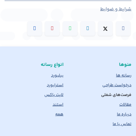
شرایط و ضوابط
منوها
انواع رسانه
رسانه ها
بیلبورد
درخواست طراحی
استرابورد
فرصت‌های شغلی
لایت باکس
مقالات
استند
درباره ما
همه
تماس با ما