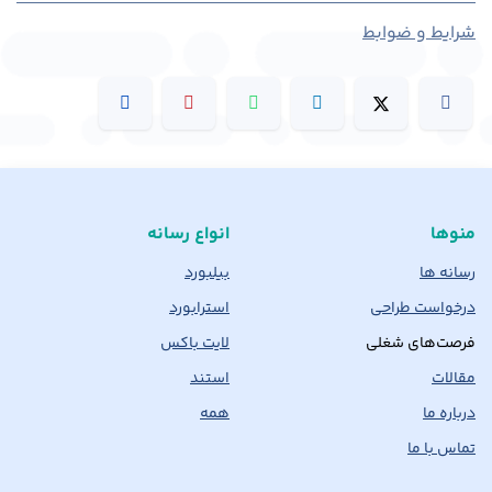
شرایط و ضوابط
منوها
انواع رسانه
رسانه ها
بیلبورد
درخواست طراحی
استرابورد
فرصت‌های شغلی
لایت باکس
مقالات
استند
درباره ما
همه
تماس با ما