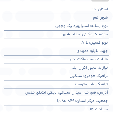
استان
:
قم
شهر
:
قم
نوع رسانه
:
استرابورد یک وجهی
موقعیت مکانی
:
معابر شهری
نوع کمپین
:
ATL
جهت تابلو
:
عمودی
قابلیت نصب ماکت
:
خیر
نیاز به مجوز اکران
:
بله
ترافیک خودرو
:
سنگین
ترافیک عابر
:
متوسط
آدرس
:
قم، قم، میدان محلاتی، لچکی ابتدای قدس
جمعیت مرکز استان
:
1,085,826
مساحت
:
12