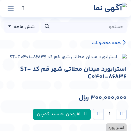
رش به محتوا
شش ماهه
همه محصولات
استرابورد میدان محلاتی شهر قم کد ST-
C0401-86836
300,000,000
﷼
افزودن به سبد کمپین
استرابورد