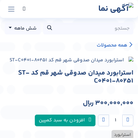
رش به محتوا
شش ماهه
همه محصولات
استرابورد میدان صدوقی شهر قم کد ST-
C0401-80251
300,000,000
﷼
افزودن به سبد کمپین
استرابورد