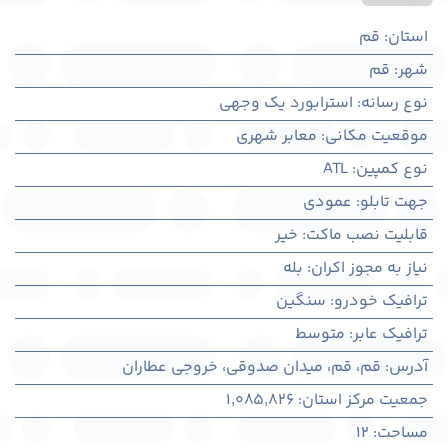
استان
:
قم
شهر
:
قم
نوع رسانه
:
استرابورد یک وجهی
موقعیت مکانی
:
معابر شهری
نوع کمپین
:
ATL
جهت تابلو
:
عمودی
قابلیت نصب ماکت
:
خیر
نیاز به مجوز اکران
:
بله
ترافیک خودرو
:
سنگین
ترافیک عابر
:
متوسط
آدرس
:
قم، قم، میدان صدوقی، خروجی عطاران
جمعیت مرکز استان
:
1,085,826
مساحت
:
12