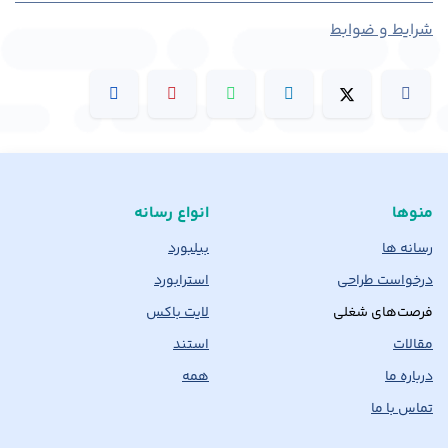
شرایط و ضوابط
منوها
انواع رسانه
رسانه ها
بیلبورد
درخواست طراحی
استرابورد
فرصت‌های شغلی
لایت باکس
مقالات
استند
درباره ما
همه
تماس با ما