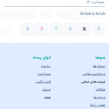
مساحت
:
12
شرایط و ضوابط
منوها
انواع رسانه
رسانه ها
بیلبورد
درخواست طراحی
استرابورد
فرصت‌های شغلی
لایت باکس
مقالات
استند
درباره ما
همه
تماس با ما