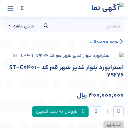
رش به محتوا
شش ماهه
همه محصولات
استرابورد بلوار غدیر شهر قم کد ST-C0401-
79276
300,000,000
﷼
افزودن به سبد کمپین
استرابورد