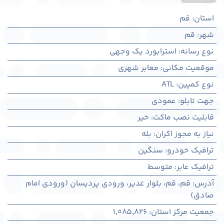
استان
:
قم
شهر
:
قم
نوع رسانه
:
استرابورد یک وجهی
موقعیت مکانی
:
معابر شهری
نوع کمپین
:
ATL
جهت تابلو
:
عمودی
قابلیت نصب ماکت
:
خیر
نیاز به مجوز اکران
:
بله
ترافیک خودرو
:
سنگین
ترافیک عابر
:
متوسط
آدرس
:
قم، قم، بلوار غدیر، ورودی پردیسان (ورودی امام
صادق)
جمعیت مرکز استان
:
1,085,826