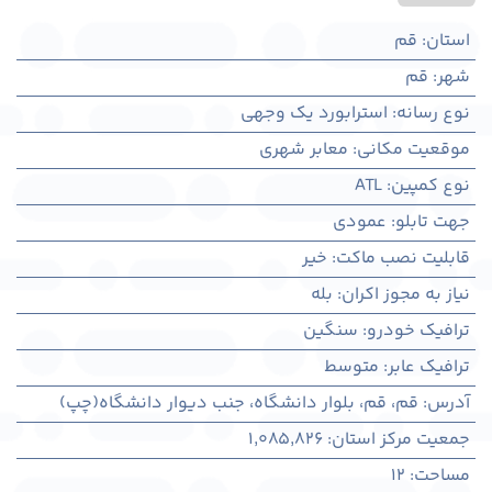
استان
:
قم
شهر
:
قم
نوع رسانه
:
استرابورد یک وجهی
موقعیت مکانی
:
معابر شهری
نوع کمپین
:
ATL
جهت تابلو
:
عمودی
قابلیت نصب ماکت
:
خیر
نیاز به مجوز اکران
:
بله
ترافیک خودرو
:
سنگین
ترافیک عابر
:
متوسط
آدرس
:
قم، قم، بلوار دانشگاه، جنب دیوار دانشگاه(چپ)
جمعیت مرکز استان
:
1,085,826
مساحت
:
12