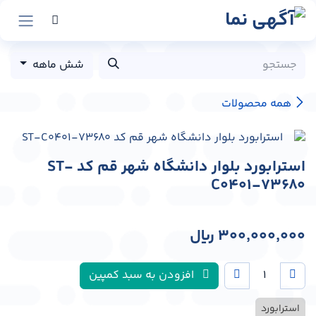
رش به محتوا
شش ماهه
همه محصولات
استرابورد بلوار دانشگاه شهر قم کد ST-
C0401-73680
300,000,000
﷼
افزودن به سبد کمپین
استرابورد