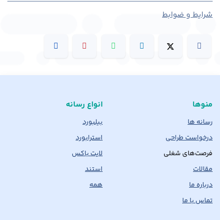
شرایط و ضوابط
منوها
انواع رسانه
رسانه ها
بیلبورد
درخواست طراحی
استرابورد
فرصت‌های شغلی
لایت باکس
مقالات
استند
درباره ما
همه
تماس با ما