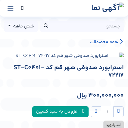
رش به محتوا
شش ماهه
همه محصولات
استرابورد صدوقی شهر قم کد ST-C0401-
72217
300,000,000
﷼
افزودن به سبد کمپین
استرابورد