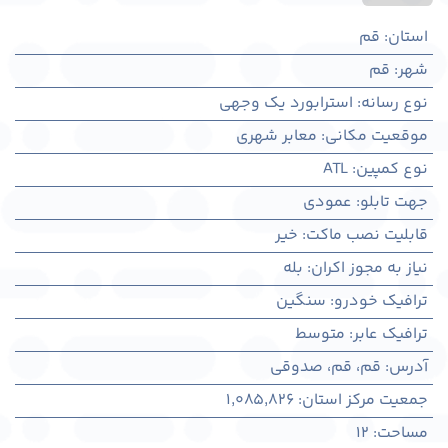
استان
:
قم
شهر
:
قم
نوع رسانه
:
استرابورد یک وجهی
موقعیت مکانی
:
معابر شهری
نوع کمپین
:
ATL
جهت تابلو
:
عمودی
قابلیت نصب ماکت
:
خیر
نیاز به مجوز اکران
:
بله
ترافیک خودرو
:
سنگین
ترافیک عابر
:
متوسط
آدرس
:
قم، قم، صدوقی
جمعیت مرکز استان
:
1,085,826
مساحت
:
12