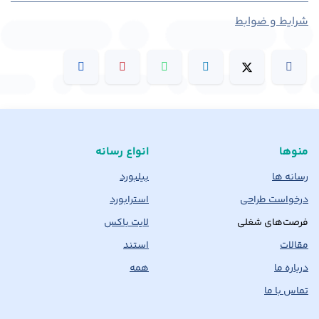
شرایط و ضوابط
منوها
انواع رسانه
رسانه ها
بیلبورد
درخواست طراحی
استرابورد
فرصت‌های شغلی
لایت باکس
مقالات
استند
درباره ما
همه
تماس با ما