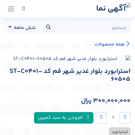
رش به محتوا
شش ماهه
همه محصولات
استرابورد بلوار غدیر شهر قم کد ST-C0401-
60505
300,000,000
﷼
افزودن به سبد کمپین
استرابورد