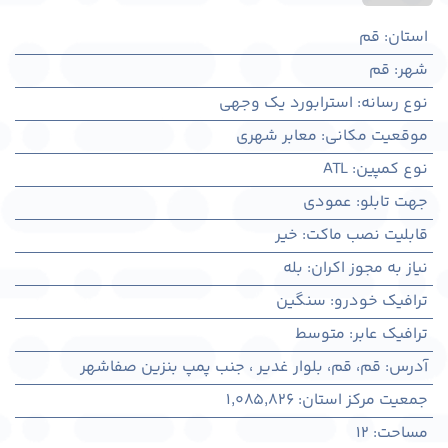
استان
:
قم
شهر
:
قم
نوع رسانه
:
استرابورد یک وجهی
موقعیت مکانی
:
معابر شهری
نوع کمپین
:
ATL
جهت تابلو
:
عمودی
قابلیت نصب ماکت
:
خیر
نیاز به مجوز اکران
:
بله
ترافیک خودرو
:
سنگین
ترافیک عابر
:
متوسط
آدرس
:
قم، قم، بلوار غدیر ، جنب پمپ بنزین صفاشهر
جمعیت مرکز استان
:
1,085,826
مساحت
:
12