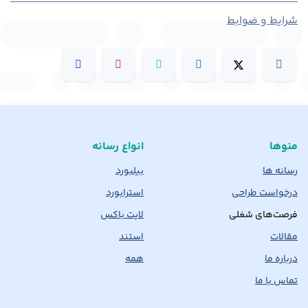
شرایط و ضوابط
منوها
انواع رسانه
رسانه ها
بیلبورد
درخواست طراحی
استرابورد
فرصت‌های شغلی
لایت باکس
مقالات
استند
درباره ما
همه
تماس با ما