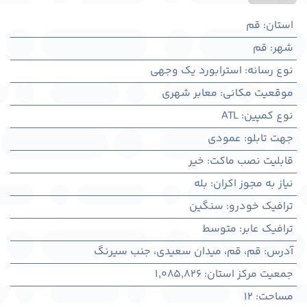
استان
:
قم
شهر
:
قم
نوع رسانه
:
استرابورد یک وجهی
موقعیت مکانی
:
معابر شهری
نوع کمپین
:
ATL
جهت تابلو
:
عمودی
قابلیت نصب ماکت
:
خیر
نیاز به مجوز اکران
:
بله
ترافیک خودرو
:
سنگین
ترافیک عابر
:
متوسط
آدرس
:
قم، قم، میدان سعیدی، جنب سیرنگ
جمعیت مرکز استان
:
1,085,826
مساحت
:
12