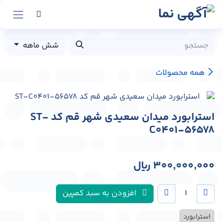
رش به محتوا
شش ماهه
همه محصولات
استرابورد میدان سعیدی شهر قم کد ST-
C0401-56578
300,000,000
﷼
افزودن به سبد کمپین
استرابورد