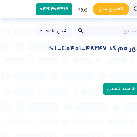
کمپین سا​​ز
ورود
0219​1304466
شش ماهه
ST-C0401-4824
به سبد کمپین