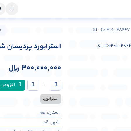
خواست طراحی
راهنما
درباره ما
تماس با ما
استرابورد پردیسان شهر قم کد 7
300,000,000
﷼
افزودن 
استرابورد
استان
:
قم
شهر
:
قم