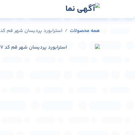
رش به محتوا
رسانه‌ها
وبلاگ
در
همه محصولات
استرابورد پردیسان شهر قم کد ST-C0401-48247