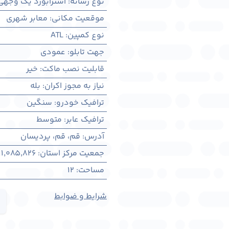
نوع رسانه
:
استرابورد یک وجهی
موقعیت مکانی
:
معابر شهری
نوع کمپین
:
ATL
جهت تابلو
:
عمودی
قابلیت نصب ماکت
:
خیر
نیاز به مجوز اکران
:
بله
ترافیک خودرو
:
سنگین
ترافیک عابر
:
متوسط
آدرس
:
قم، قم، پردیسان
جمعیت مرکز استان
:
1,085,826
مساحت
:
12
شرایط و ضوابط