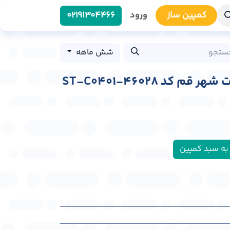
کمپین سا​​ز
ورود
0219​1304466
شش ماهه
 کد ST-C0401-46028
به سبد کمپین