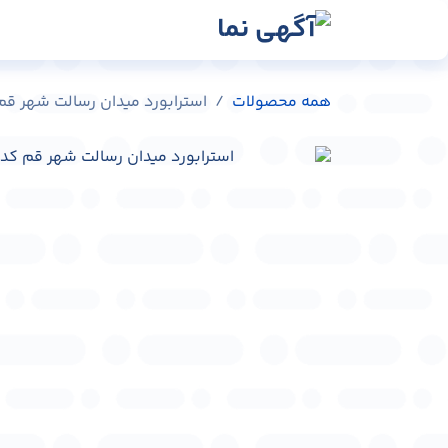
رش به محتوا
رسانه‌ها
وبلاگ
در
همه محصولات
استرابورد میدان رسالت شهر قم کد 401-46028