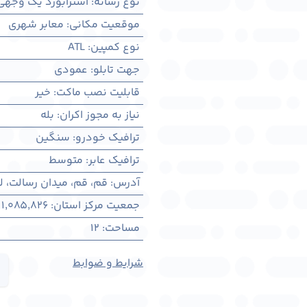
نوع رسانه
:
استرابورد یک وجهی
موقعیت مکانی
:
معابر شهری
نوع کمپین
:
ATL
جهت تابلو
:
عمودی
قابلیت نصب ماکت
:
خیر
نیاز به مجوز اکران
:
بله
ترافیک خودرو
:
سنگین
ترافیک عابر
:
متوسط
آدرس
:
قم، قم، میدان رسالت، 
جمعیت مرکز استان
:
1,085,826
مساحت
:
12
شرایط و ضوابط