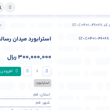
خواست طراحی
راهنما
درباره ما
تماس با ما
ST-C0
استرابورد میدان رسالت شهر قم
300,000,000
﷼
افزودن 
استرابورد
استان
:
قم
شهر
:
قم