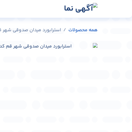
رش به محتوا
رسانه‌ها
وبلاگ
در
همه محصولات
استرابورد میدان صدوقی شهر قم کد 1-45884