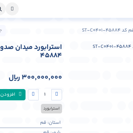
خواست طراحی
راهنما
درباره ما
تماس با ما
ST-C040
45884
300,000,000
﷼
افزودن 
استرابورد
استان
:
قم
شهر
:
قم