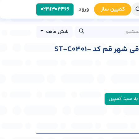
کمپین سا​​ز
ورود
0219​1304466
شش ماهه
استرابورد میدان صدوقی شهر قم کد ST-C0401-
به سبد کمپین