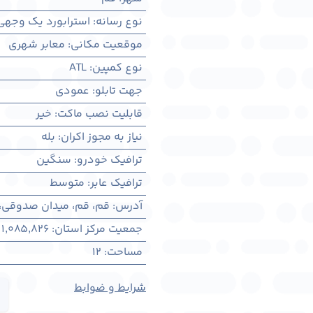
نوع رسانه
:
استرابورد یک وجهی
موقعیت مکانی
:
معابر شهری
نوع کمپین
:
ATL
جهت تابلو
:
عمودی
قابلیت نصب ماکت
:
خیر
نیاز به مجوز اکران
:
بله
ترافیک خودرو
:
سنگین
ترافیک عابر
:
متوسط
آدرس
:
قم، قم، میدان صدوقی،
جمعیت مرکز استان
:
1,085,826
مساحت
:
12
شرایط و ضوابط