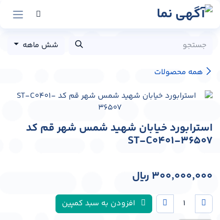
رش به محتوا
شش ماهه
همه محصولات
استرابورد خیابان شهید شمس شهر قم کد
ST-C0401-36507
300,000,000
﷼
افزودن به سبد کمپین