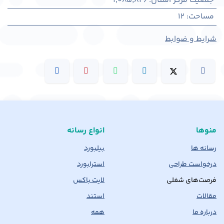
جمعیت مرکز استان
:
1,085,826
مساحت
:
12
شرایط و ضوابط
منوها
انواع رسانه
رسانه ها
بیلبورد
درخواست طراحی
استرابورد
فرصت‌های شغلی
لایت باکس
مقالات
استند
درباره ما
همه