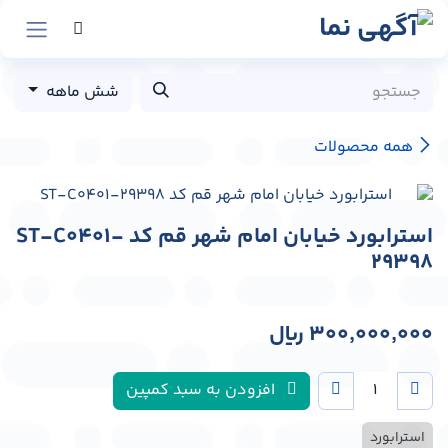
رش به محتوا
شش ماهه
همه محصولات
استرابورد خیابان امام شهر قم کد ST-C0401-
29398
300,000,000
﷼
افزودن به سبد کمپین
استرابورد