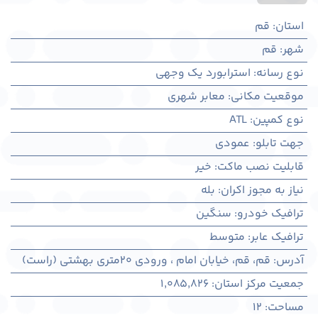
استان
:
قم
شهر
:
قم
نوع رسانه
:
استرابورد یک وجهی
موقعیت مکانی
:
معابر شهری
نوع کمپین
:
ATL
جهت تابلو
:
عمودی
قابلیت نصب ماکت
:
خیر
نیاز به مجوز اکران
:
بله
ترافیک خودرو
:
سنگین
ترافیک عابر
:
متوسط
آدرس
:
قم، قم، خیابان امام ، ورودی 20متری بهشتی (راست)
جمعیت مرکز استان
:
1,085,826
مساحت
:
12