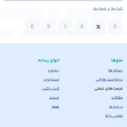
شرایط و ضوابط
منوها
انواع رسانه
رسانه ها
بیلبورد
درخواست طراحی
استرابورد
فرصت‌های شغلی
لایت باکس
مقالات
استند
درباره ما
همه
تماس با ما