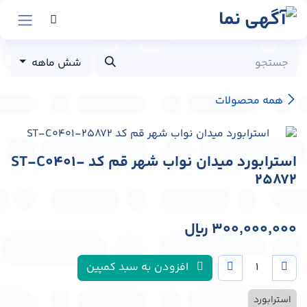
رش به محتوا
شش ماهه
همه محصولات
استرابورد میدان نواب شهر قم کد ST-C0401-
25872
300,000,000
﷼
افزودن به سبد کمپین
استرابورد