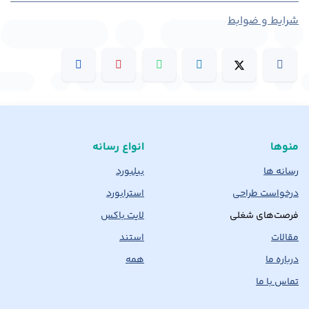
شرایط و ضوابط
منوها
انواع رسانه
رسانه ها
بیلبورد
درخواست طراحی
استرابورد
فرصت‌های شغلی
لایت باکس
مقالات
استند
درباره ما
همه
تماس با ما