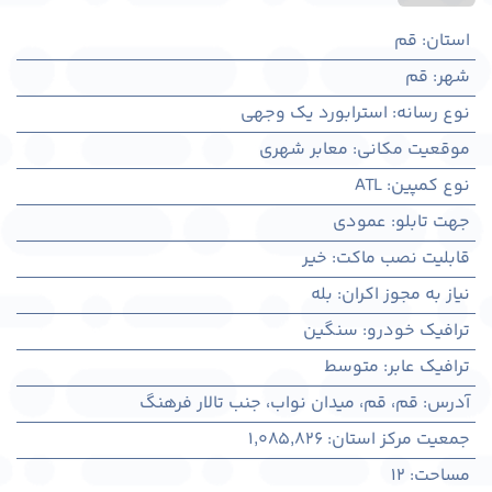
استان
:
قم
شهر
:
قم
نوع رسانه
:
استرابورد یک وجهی
موقعیت مکانی
:
معابر شهری
نوع کمپین
:
ATL
جهت تابلو
:
عمودی
قابلیت نصب ماکت
:
خیر
نیاز به مجوز اکران
:
بله
ترافیک خودرو
:
سنگین
ترافیک عابر
:
متوسط
آدرس
:
قم، قم، میدان نواب، جنب تالار فرهنگ
جمعیت مرکز استان
:
1,085,826
مساحت
:
12