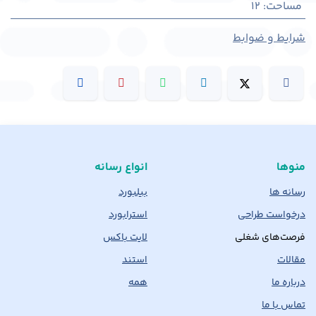
مساحت
:
12
شرایط و ضوابط
منوها
انواع رسانه
رسانه ها
بیلبورد
درخواست طراحی
استرابورد
فرصت‌های شغلی
لایت باکس
مقالات
استند
درباره ما
همه
تماس با ما