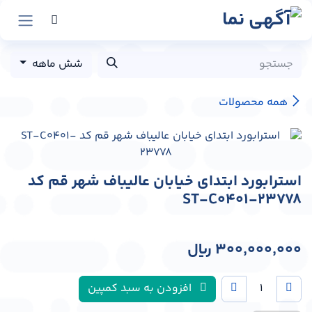
رش به محتوا
شش ماهه
همه محصولات
استرابورد ابتدای خیابان عالیباف شهر قم کد
ST-C0401-23778
300,000,000
﷼
افزودن به سبد کمپین