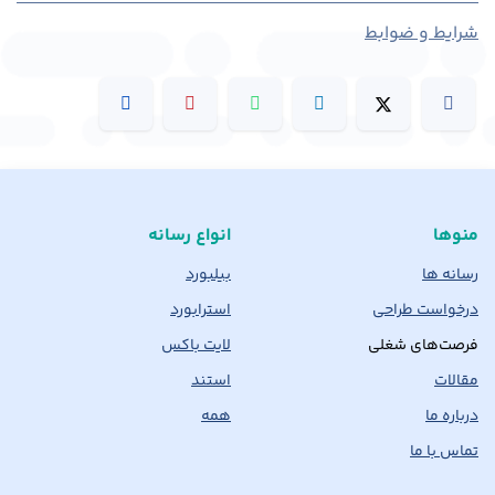
شرایط و ضوابط
منوها
انواع رسانه
رسانه ها
بیلبورد
درخواست طراحی
استرابورد
فرصت‌های شغلی
لایت باکس
مقالات
استند
درباره ما
همه
تماس با ما