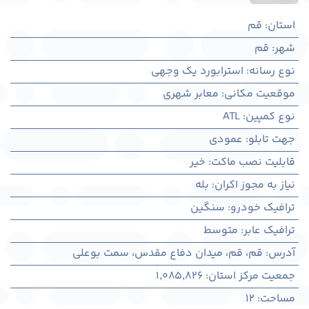
استان
:
قم
شهر
:
قم
نوع رسانه
:
استرابورد یک وجهی
موقعیت مکانی
:
معابر شهری
نوع کمپین
:
ATL
جهت تابلو
:
عمودی
قابلیت نصب ماکت
:
خیر
نیاز به مجوز اکران
:
بله
ترافیک خودرو
:
سنگین
ترافیک عابر
:
متوسط
آدرس
:
قم، قم، میدان دفاع مقدس، سمت بوعلی
جمعیت مرکز استان
:
1,085,826
مساحت
:
12