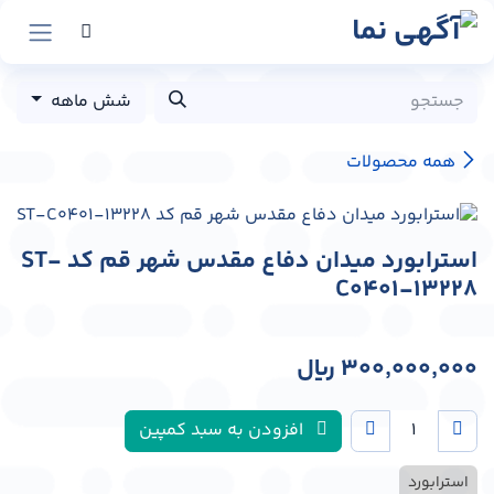
رش به محتوا
شش ماهه
همه محصولات
استرابورد میدان دفاع مقدس شهر قم کد ST-
C0401-13228
300,000,000
﷼
افزودن به سبد کمپین
استرابورد