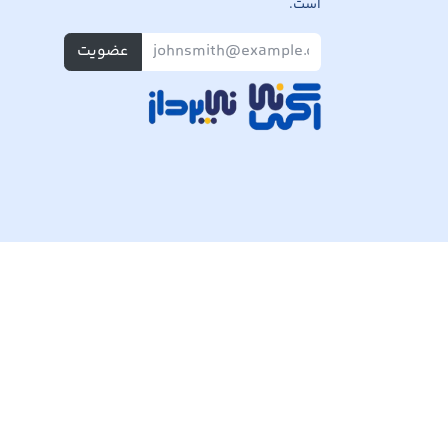
است.
عضویت