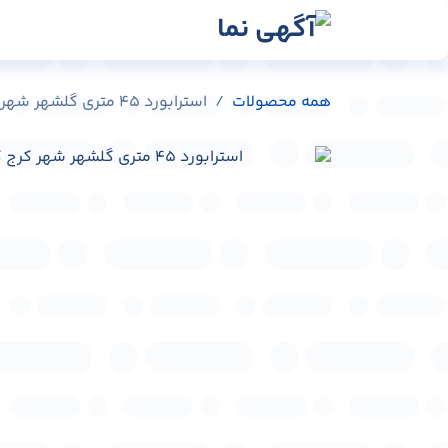
رش به محتوا
رسانه‌ها
وبلاگ
در
همه محصولات
استرابورد 45 متری گلشهر شهر کرج کد ST-C0301-91717