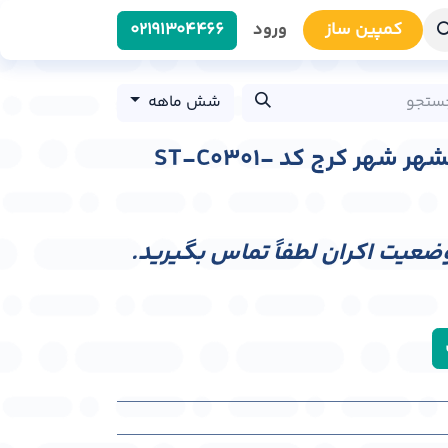
کمپین سا​​ز
ورود
0219​1304466
شش ماهه
استرابورد 45 متری گلشهر شهر کرج کد ST-C0301-
وضعیت اکران لطفاً تماس بگیرید.