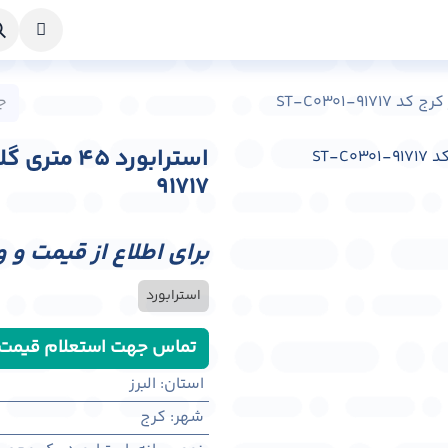
خواست طراحی
راهنما
درباره ما
تماس با ما
91717
برای اطلاع از قیمت و 
استرابورد
تماس جهت استعلام قیمت
استان
:
البرز
شهر
:
كرج