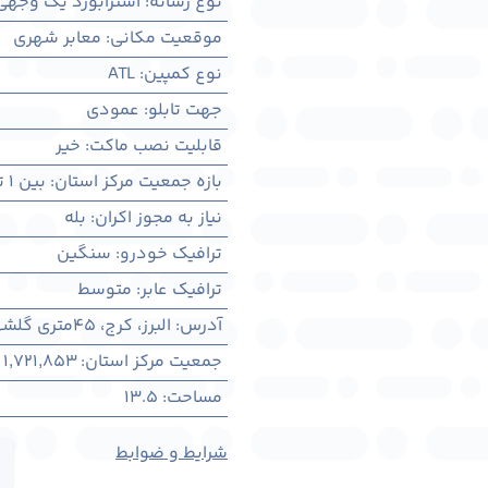
نوع رسانه
:
استرابورد یک وجهی
موقعیت مکانی
:
معابر شهری
نوع کمپین
:
ATL
جهت تابلو
:
عمودی
قابلیت نصب ماکت
:
خیر
بازه جمعیت مرکز استان
:
بین ۱ تا ۳ میلیون نفر
نیاز به مجوز اکران
:
بله
ترافیک خودرو
:
سنگین
ترافیک عابر
:
متوسط
آدرس
:
البرز، کرج، 45متری گلشهر، دید از اتوبان
جمعیت مرکز استان
:
1,721,853
مساحت
:
13.5
شرایط و ضوابط