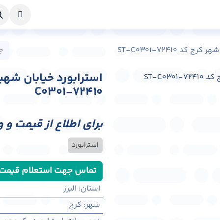
خواست طراحی
راهنما
درباره ما
تماس با ما
 ST-C0301-72410
C0301-72410
برای اطلاع از قیمت و 
استرابورد
تماس جهت استعلام قیمت
استان
:
البرز
شهر
:
كرج