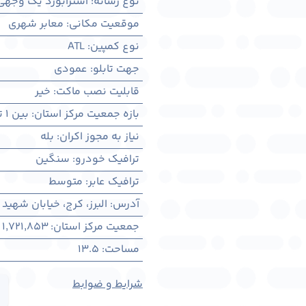
نوع رسانه
:
استرابورد یک وجهی
موقعیت مکانی
:
معابر شهری
نوع کمپین
:
ATL
جهت تابلو
:
عمودی
قابلیت نصب ماکت
:
خیر
بازه جمعیت مرکز استان
:
بین ۱ تا ۳ میلیون نفر
نیاز به مجوز اکران
:
بله
ترافیک خودرو
:
سنگین
ترافیک عابر
:
متوسط
آدرس
:
البرز، کرج، خیابان شهی
جمعیت مرکز استان
:
1,721,853
مساحت
:
13.5
شرایط و ضوابط