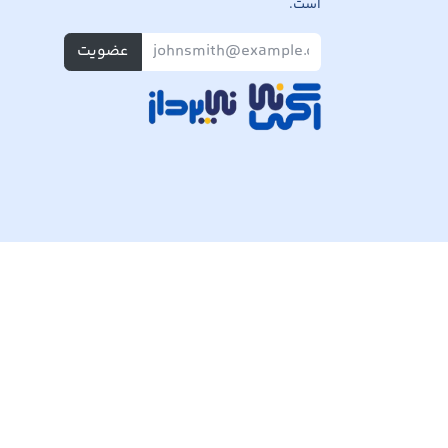
است.
عضویت