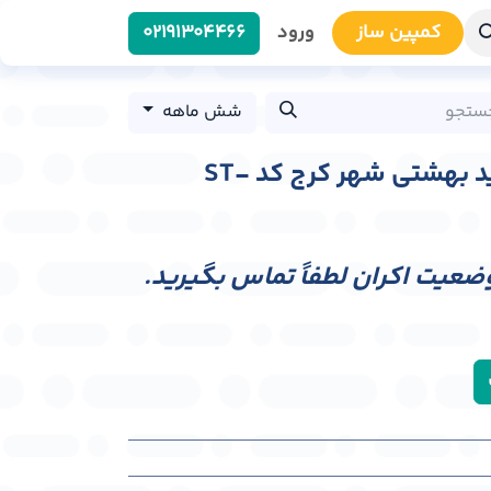
کمپین سا​​ز
ورود
0219​1304466
شش ماهه
استرابورد خیابان شهید بهشتی شهر کرج کد ST-
وضعیت اکران لطفاً تماس بگیرید.