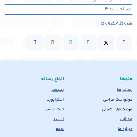
مساحت
:
13.5
شرایط و ضوابط
منوها
انواع رسانه
رسانه ها
بیلبورد
درخواست طراحی
استرابورد
فرصت‌های شغلی
لایت باکس
مقالات
استند
درباره ما
همه