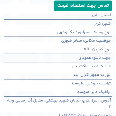
تماس جهت استعلام قیمت
استان
:
البرز
شهر
:
كرج
نوع رسانه
:
استرابورد یک وجهی
موقعیت مکانی
:
معابر شهری
نوع کمپین
:
ATL
جهت تابلو
:
عمودی
قابلیت نصب ماکت
:
خیر
نیاز به مجوز اکران
:
بله
ترافیک خودرو
:
متوسط
ترافیک عابر
:
متوسط
آدرس
:
البرز، كرج، خیابان شهید بهشتی، مقابل آقا رضایی وجه
2
جمعیت مرکز استان
:
1,721,853