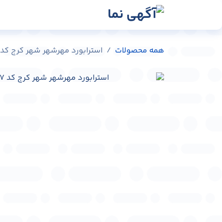
رش به محتوا
رسانه‌ها
وبلاگ
در
همه محصولات
استرابورد مهرشهر شهر کرج کد ST-C0301-17587