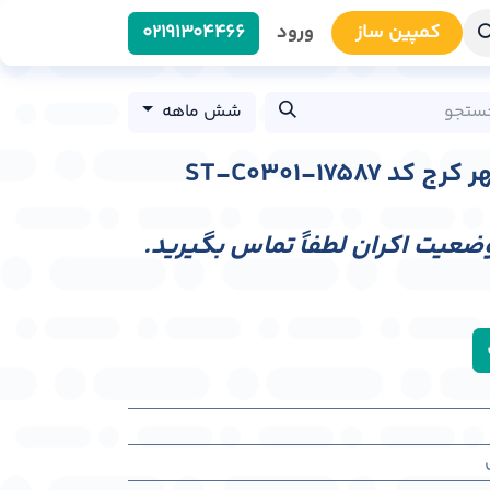
کمپین سا​​ز
ورود
0219​1304466
شش ماهه
ST-C0301-1758
وضعیت اکران لطفاً تماس بگیرید.