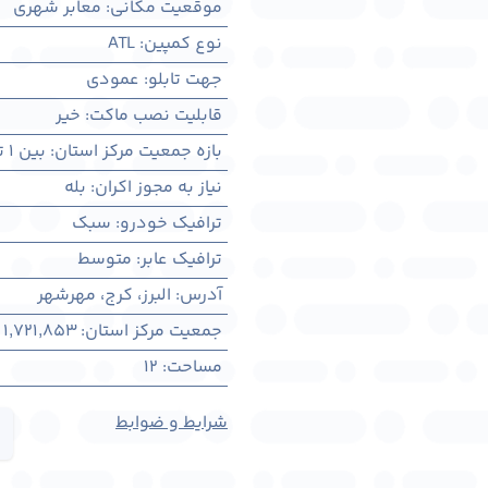
موقعیت مکانی
:
معابر شهری
نوع کمپین
:
ATL
جهت تابلو
:
عمودی
قابلیت نصب ماکت
:
خیر
بازه جمعیت مرکز استان
:
بین ۱ تا ۳ میلیون نفر
نیاز به مجوز اکران
:
بله
ترافیک خودرو
:
سبک
ترافیک عابر
:
متوسط
آدرس
:
البرز، کرج، مهرشهر
جمعیت مرکز استان
:
1,721,853
مساحت
:
12
شرایط و ضوابط