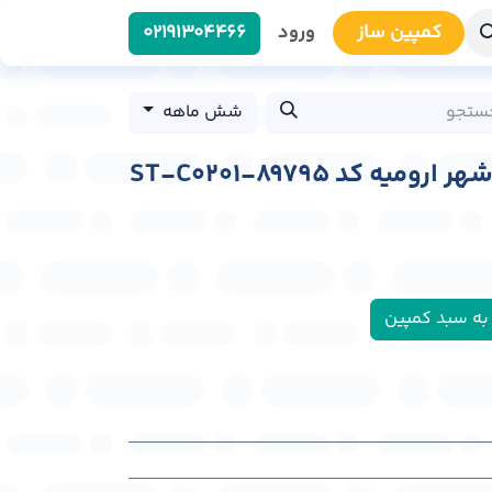
کمپین سا​​ز
ورود
0219​1304466
شش ماهه
ه کد ST-C0201-89795
به سبد کمپین