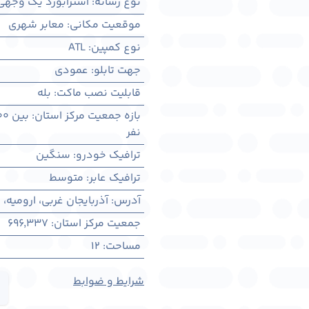
نوع رسانه
:
استرابورد یک وجهی
موقعیت مکانی
:
معابر شهری
نوع کمپین
:
ATL
جهت تابلو
:
عمودی
قابلیت نصب ماکت
:
بله
بازه جمعیت مرکز استان
:
بین ۳۰۰ هزار تا ۱ میلیون نفر
نفر
ترافیک خودرو
:
سنگین
ترافیک عابر
:
متوسط
آدرس
:
آذربايجان غربی، اروميه، 
جمعیت مرکز استان
:
696,337
مساحت
:
12
شرایط و ضوابط