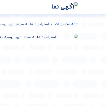
رش به محتوا
رسانه‌ها
وبلاگ
در
همه محصولات
استرابورد فلکه میثم شهر ارومیه کد 1-89795