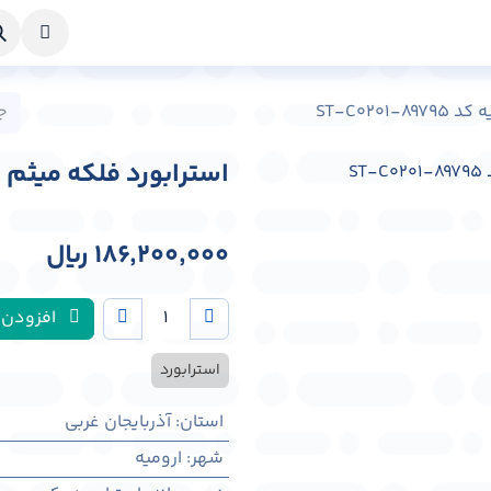
خواست طراحی
راهنما
درباره ما
تماس با ما
ST-C020
استرابورد فلکه میثم شهر ارومی
186,200,000
﷼
افزودن 
استرابورد
استان
:
آذربایجان غربی
شهر
:
اروميه