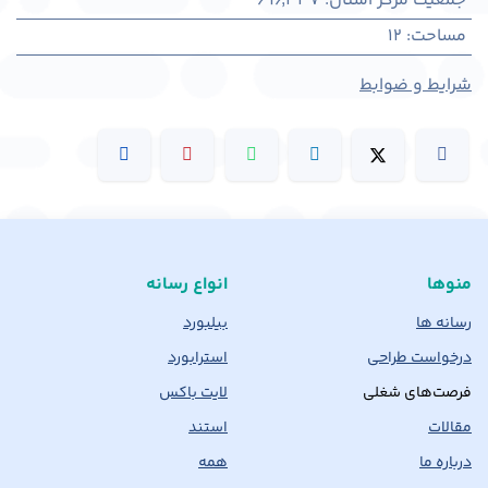
جمعیت مرکز استان
:
696,337
مساحت
:
12
شرایط و ضوابط
منوها
انواع رسانه
رسانه ها
بیلبورد
درخواست طراحی
استرابورد
فرصت‌های شغلی
لایت باکس
مقالات
استند
درباره ما
همه