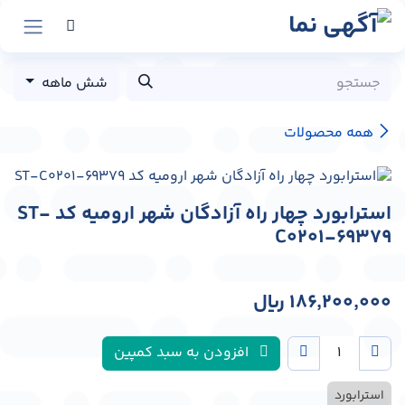
رش به محتوا
شش ماهه
همه محصولات
استرابورد چهار راه آزادگان شهر ارومیه کد ST-
C0201-69379
186,200,000
﷼
افزودن به سبد کمپین
استرابورد