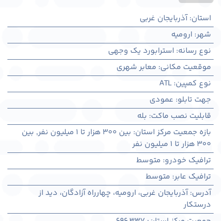
استان
:
آذربایجان غربی
شهر
:
اروميه
نوع رسانه
:
استرابورد یک وجهی
موقعیت مکانی
:
معابر شهری
نوع کمپین
:
ATL
جهت تابلو
:
عمودی
قابلیت نصب ماکت
:
بله
بازه جمعیت مرکز استان
:
بین ۳۰۰ هزار تا ۱ میلیون نفر
,
بین
۳۰۰ هزار تا ۱ میلیون نفر
ترافیک خودرو
:
متوسط
ترافیک عابر
:
متوسط
آدرس
:
آذربايجان غربی، اروميه، چهارراه آزادگان، دید از
درستکار