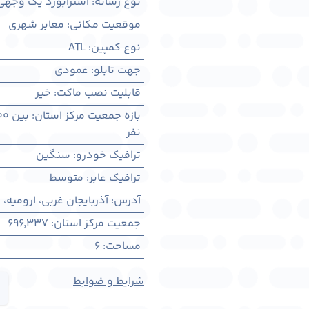
نوع رسانه
:
استرابورد یک وجهی
موقعیت مکانی
:
معابر شهری
نوع کمپین
:
ATL
جهت تابلو
:
عمودی
قابلیت نصب ماکت
:
خیر
بازه جمعیت مرکز استان
:
بین ۳۰۰ هزار تا ۱ میلیون نفر
نفر
ترافیک خودرو
:
سنگین
ترافیک عابر
:
متوسط
آدرس
:
آذربايجان غربی، اروميه،
جمعیت مرکز استان
:
696,337
مساحت
:
6
شرایط و ضوابط