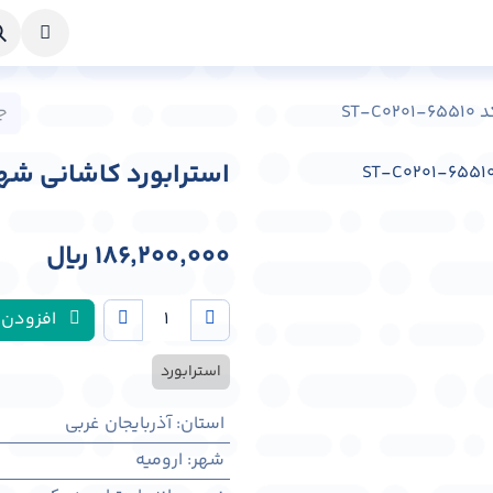
خواست طراحی
راهنما
درباره ما
تماس با ما
ST-
استرابورد کاشانی شهر ارومیه ک
186,200,000
﷼
افزودن 
استرابورد
استان
:
آذربایجان غربی
شهر
:
اروميه