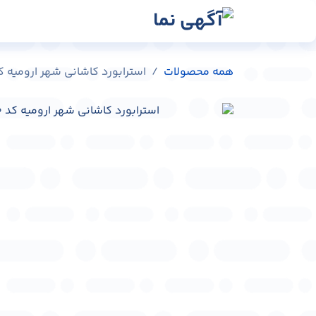
رش به محتوا
رسانه‌ها
وبلاگ
در
همه محصولات
استرابورد کاشانی شهر ارومیه کد C0201-65510