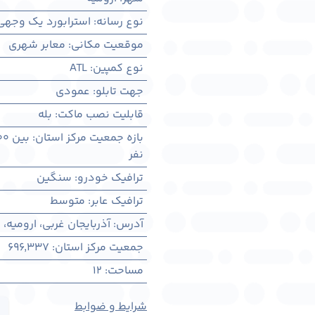
نوع رسانه
:
استرابورد یک وجهی
موقعیت مکانی
:
معابر شهری
نوع کمپین
:
ATL
جهت تابلو
:
عمودی
قابلیت نصب ماکت
:
بله
بازه جمعیت مرکز استان
:
بین ۳۰۰ هزار تا ۱ میلیون نفر
نفر
ترافیک خودرو
:
سنگین
ترافیک عابر
:
متوسط
آدرس
:
آذربايجان غربی، اروميه
جمعیت مرکز استان
:
696,337
مساحت
:
12
شرایط و ضوابط