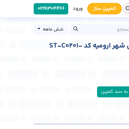
کمپین سا​​ز
ورود
0219​1304466
شش ماهه
استرابورد فلکه مولوی شهر ارومیه کد ST-C0201-
به سبد کمپین