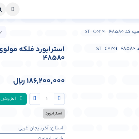
خواست طراحی
راهنما
درباره ما
تماس با ما
ST-C0201-
48580
186,200,000
﷼
افزودن 
استرابورد
استان
:
آذربایجان غربی
شهر
:
اروميه