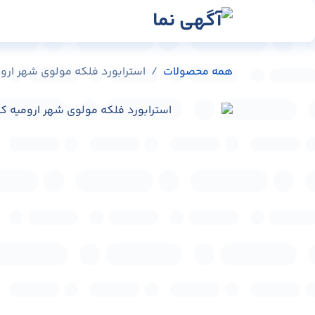
رش به محتوا
رسانه‌ها
وبلاگ
در
همه محصولات
استرابورد فلکه مولوی شهر ارومیه کد 48580