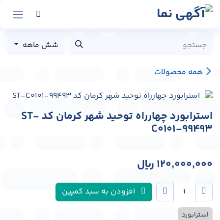
رش به محتوا
شش ماهه
همه محصولات
استرابورد چهارراه توحید شهر کرمان کد ST-
C0101-99493
120,000,000
﷼
افزودن به سبد کمپین
استرابورد