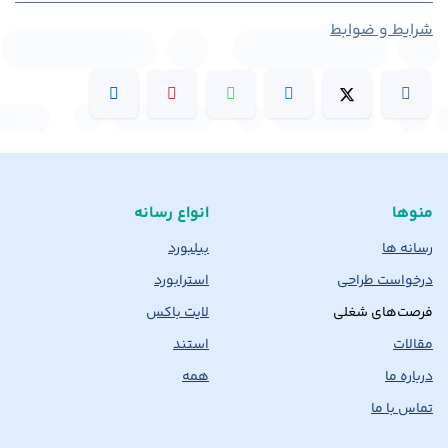
شرایط و ضوابط
منوها
انواع رسانه
رسانه ها
بیلبورد
درخواست طراحی
استرابورد
فرصت‌های شغلی
لایت باکس
مقالات
استند
درباره ما
همه
تماس با ما