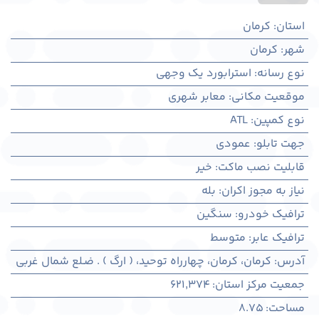
استان
:
کرمان
شهر
:
كرمان
نوع رسانه
:
استرابورد یک وجهی
موقعیت مکانی
:
معابر شهری
نوع کمپین
:
ATL
جهت تابلو
:
عمودی
قابلیت نصب ماکت
:
خیر
نیاز به مجوز اکران
:
بله
ترافیک خودرو
:
سنگین
ترافیک عابر
:
متوسط
آدرس
:
کرمان، كرمان، چهارراه توحید، ( ارگ ) . ضـلع شمال غربی
جمعیت مرکز استان
:
621,374
مساحت
:
8.75