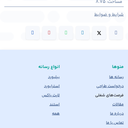
مساحت
:
8.75
شرایط و ضوابط
منوها
انواع رسانه
رسانه ها
بیلبورد
درخواست طراحی
استرابورد
فرصت‌های شغلی
لایت باکس
مقالات
استند
درباره ما
همه
تماس با ما