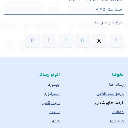
جمعیت مرکز استان
:
621,374
مساحت
:
8.75
شرایط و ضوابط
منوها
انواع رسانه
رسانه ها
بیلبورد
درخواست طراحی
استرابورد
فرصت‌های شغلی
لایت باکس
مقالات
استند
درباره ما
همه