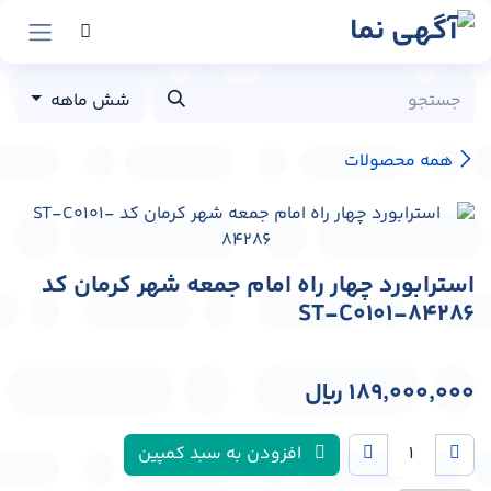
رش به محتوا
شش ماهه
همه محصولات
استرابورد چهار راه امام جمعه شهر کرمان کد
ST-C0101-84286
189,000,000
﷼
افزودن به سبد کمپین