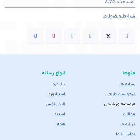
مساحت
:
8.75
شرایط و ضوابط
منوها
انواع رسانه
رسانه ها
بیلبورد
درخواست طراحی
استرابورد
فرصت‌های شغلی
لایت باکس
مقالات
استند
درباره ما
همه
تماس با ما