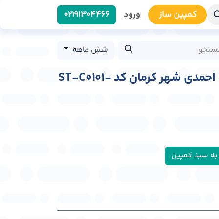
کمپین سا​​ز
ورود
0219​1304466
شش ماهه
استرابورد چهارراه عطا احمدی شهر کرمان کد ST-C0101-
به سبد کمپین