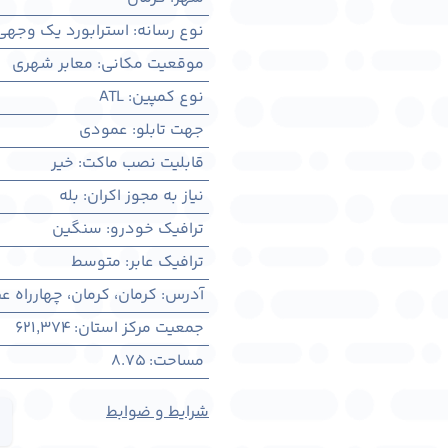
نوع رسانه
:
استرابورد یک وجهی
موقعیت مکانی
:
معابر شهری
نوع کمپین
:
ATL
جهت تابلو
:
عمودی
قابلیت نصب ماکت
:
خیر
نیاز به مجوز اکران
:
بله
ترافیک خودرو
:
سنگین
ترافیک عابر
:
متوسط
آدرس
:
کرمان، كرمان، چهارراه ع
جمعیت مرکز استان
:
621,374
مساحت
:
8.75
شرایط و ضوابط