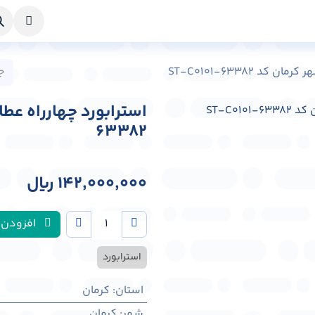
خواست طراحی
راهنما
درباره ما
تماس با ما
د ST-C0101-63382
63382
142,000,000
﷼
افزودن 
استرابورد
استان
:
کرمان
شهر
:
كرمان