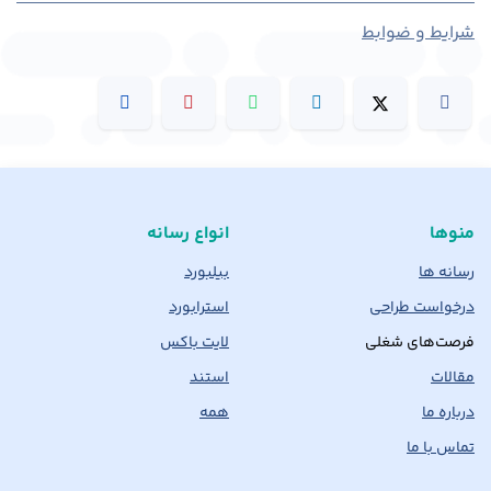
شرایط و ضوابط
منوها
انواع رسانه
رسانه ها
بیلبورد
درخواست طراحی
استرابورد
فرصت‌های شغلی
لایت باکس
مقالات
استند
درباره ما
همه
تماس با ما