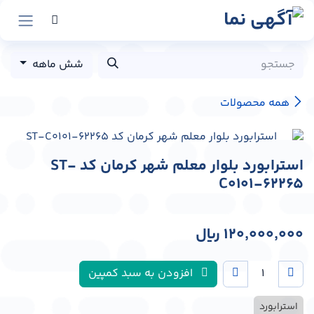
رش به محتوا
شش ماهه
همه محصولات
استرابورد بلوار معلم شهر کرمان کد ST-
C0101-62265
120,000,000
﷼
افزودن به سبد کمپین
استرابورد