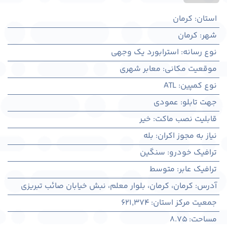
استان
:
کرمان
شهر
:
كرمان
نوع رسانه
:
استرابورد یک وجهی
موقعیت مکانی
:
معابر شهری
نوع کمپین
:
ATL
جهت تابلو
:
عمودی
قابلیت نصب ماکت
:
خیر
نیاز به مجوز اکران
:
بله
ترافیک خودرو
:
سنگین
ترافیک عابر
:
متوسط
آدرس
:
کرمان، كرمان، بلوار معلم، نبش خیابان صائب تبریزی
جمعیت مرکز استان
:
621,374
مساحت
:
8.75