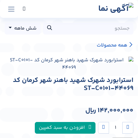
رش به محتوا
شش ماهه
همه محصولات
استرابورد شهرک شهید باهنر شهر کرمان کد
ST-C0101-44069
142,000,000
﷼
افزودن به سبد کمپین