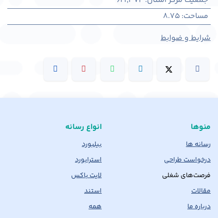
جمعیت مرکز استان
:
621,374
مساحت
:
8.75
شرایط و ضوابط
منوها
انواع رسانه
رسانه ها
بیلبورد
درخواست طراحی
استرابورد
فرصت‌های شغلی
لایت باکس
مقالات
استند
درباره ما
همه