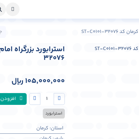
خواست طراحی
راهنما
درباره ما
تماس با ما
ST-C0101-3207
32076
105,000,000
﷼
افزودن 
استرابورد
استان
:
کرمان
شهر
:
كرمان