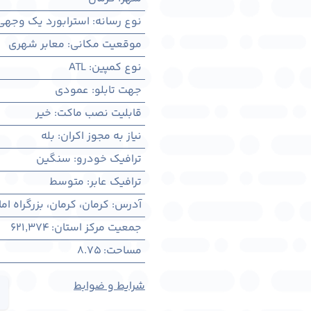
نوع رسانه
:
استرابورد یک وجهی
موقعیت مکانی
:
معابر شهری
نوع کمپین
:
ATL
جهت تابلو
:
عمودی
قابلیت نصب ماکت
:
خیر
نیاز به مجوز اکران
:
بله
ترافیک خودرو
:
سنگین
ترافیک عابر
:
متوسط
آدرس
:
کرمان، كرمان، بزرگراه ام
جمعیت مرکز استان
:
621,374
مساحت
:
8.75
شرایط و ضوابط