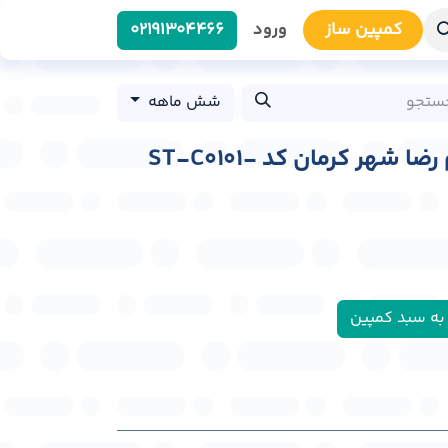
کمپین سا​​ز
ورود
0219​1304466
شش ماهه
استرابورد بزرگراه امام رضا شهر کرمان کد ST-C0101-
به سبد کمپین