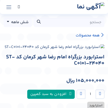
رش به محتوا
شش ماهه
همه محصولات
استرابورد بزرگراه امام رضا شهر کرمان کد ST-
C0101-24040
105,000,000
﷼
افزودن به سبد کمپین
استرابورد