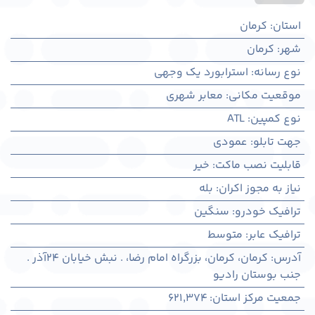
استان
:
کرمان
شهر
:
كرمان
نوع رسانه
:
استرابورد یک وجهی
موقعیت مکانی
:
معابر شهری
نوع کمپین
:
ATL
جهت تابلو
:
عمودی
قابلیت نصب ماکت
:
خیر
نیاز به مجوز اکران
:
بله
ترافیک خودرو
:
سنگین
ترافیک عابر
:
متوسط
آدرس
:
کرمان، كرمان، بزرگراه امام رضا، . نبش خیابان 24آذر .
جنب بوستان رادیو
جمعیت مرکز استان
:
621,374