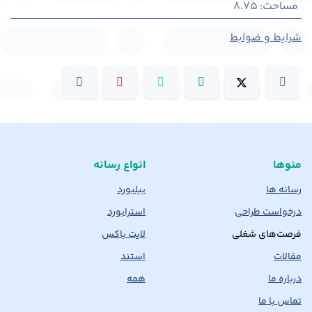
مساحت
:
8.75
شرایط و ضوابط
منوها
انواع رسانه
رسانه ها
بیلبورد
درخواست طراحی
استرابورد
فرصت‌های شغلی
لایت باکس
مقالات
استند
درباره ما
همه
تماس با ما