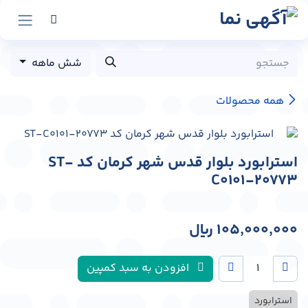
رش به محتوا
شش ماهه
همه محصولات
استرابورد بلوار قدس شهر کرمان کد ST-
C0101-20773
105,000,000
﷼
افزودن به سبد کمپین
استرابورد