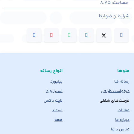
مساحت
:
8.75
شرایط و ضوابط
منوها
انواع رسانه
رسانه ها
بیلبورد
درخواست طراحی
استرابورد
فرصت‌های شغلی
لایت باکس
مقالات
استند
درباره ما
همه
تماس با ما