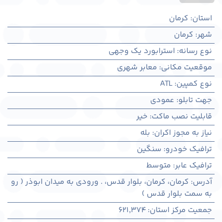
استان
:
کرمان
شهر
:
كرمان
نوع رسانه
:
استرابورد یک وجهی
موقعیت مکانی
:
معابر شهری
نوع کمپین
:
ATL
جهت تابلو
:
عمودی
قابلیت نصب ماکت
:
خیر
نیاز به مجوز اکران
:
بله
ترافیک خودرو
:
سنگین
ترافیک عابر
:
متوسط
آدرس
:
کرمان، كرمان، بلوار قدس، . ورودی به میدان ابوذر ( رو
به سمت بلوار قدس )
جمعیت مرکز استان
:
621,374