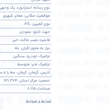
نوع رسانه
:
استرابورد یک وجهی
موقعیت مکانی
:
معابر شهری
نوع کمپین
:
ATL
جهت تابلو
:
عمودی
قابلیت نصب ماکت
:
خیر
نیاز به مجوز اکران
:
بله
ترافیک خودرو
:
سنگین
ترافیک عابر
:
متوسط
آدرس
:
کرمان، كرمان، سه را ه س
جمعیت مرکز استان
:
621,374
مساحت
:
8.75
شرایط و ضوابط