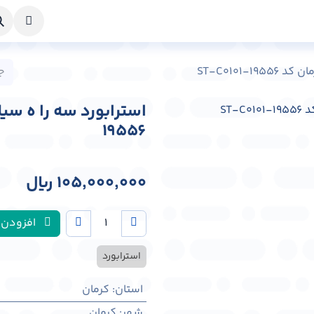
خواست طراحی
راهنما
درباره ما
تماس با ما
ST-C0101-
19556
105,000,000
﷼
افزودن 
استرابورد
استان
:
کرمان
شهر
:
كرمان