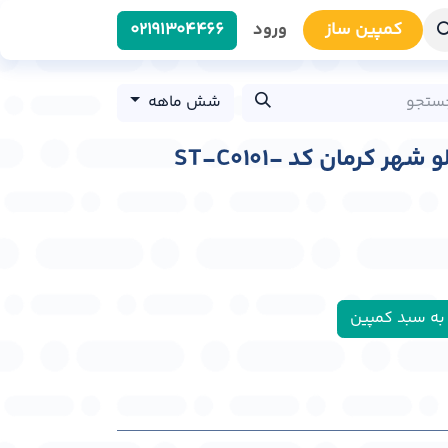
کمپین سا​​ز
ورود
0219​1304466
شش ماهه
استرابورد سه را ه سیلو شهر کرمان کد ST-C0101-
به سبد کمپین