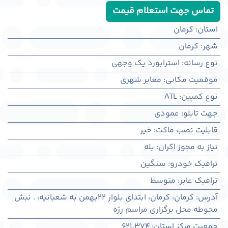
تماس جهت استعلام قیمت
استان
:
کرمان
شهر
:
كرمان
نوع رسانه
:
استرابورد یک وجهی
موقعیت مکانی
:
معابر شهری
نوع کمپین
:
ATL
جهت تابلو
:
عمودی
قابلیت نصب ماکت
:
خیر
نیاز به مجوز اکران
:
بله
ترافیک خودرو
:
سنگین
ترافیک عابر
:
متوسط
آدرس
:
کرمان، كرمان، ابتدای بلوار 22بهمن به شعبانیه، . نبش
محوطه محل برگزاری مراسم رژه
جمعیت مرکز استان
:
621,374