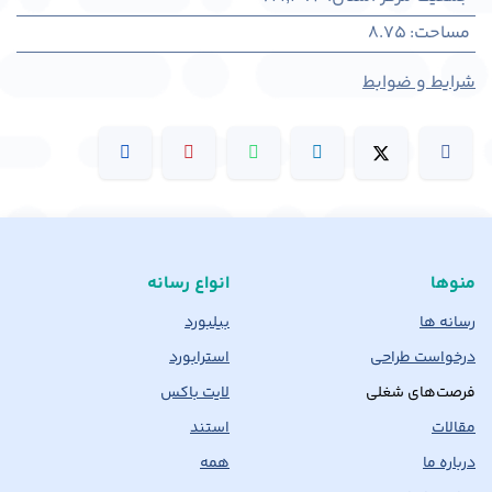
مساحت
:
8.75
شرایط و ضوابط
منوها
انواع رسانه
رسانه ها
بیلبورد
درخواست طراحی
استرابورد
فرصت‌های شغلی
لایت باکس
مقالات
استند
درباره ما
همه