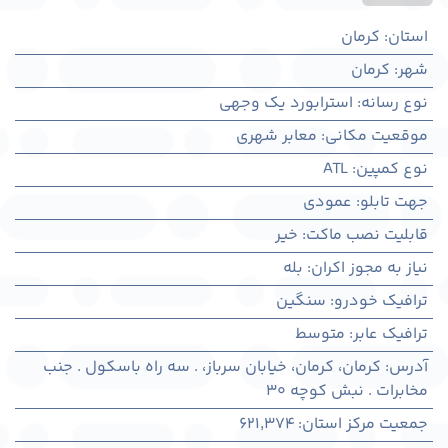
استان
:
کرمان
شهر
:
كرمان
نوع رسانه
:
استرابورد یک وجهی
موقعیت مکانی
:
معابر شهری
نوع کمپین
:
ATL
جهت تابلو
:
عمودی
قابلیت نصب ماکت
:
خیر
نیاز به مجوز اکران
:
بله
ترافیک خودرو
:
سنگین
ترافیک عابر
:
متوسط
آدرس
:
کرمان، كرمان، خیابان سرباز، . سه راه باسکول . جنب
مخابرات . نبش کوچه 30
جمعیت مرکز استان
:
621,374