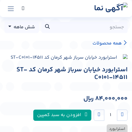
رش به محتوا
شش ماهه
همه محصولات
استرابورد خیابان سرباز شهر کرمان کد ST-
C0101-14511
84,000,000
﷼
افزودن به سبد کمپین
استرابورد