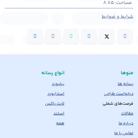
مساحت
:
8.75
شرایط و ضوابط
منوها
انواع رسانه
رسانه ها
بیلبورد
درخواست طراحی
استرابورد
فرصت‌های شغلی
لایت باکس
مقالات
استند
درباره ما
همه
تماس با ما