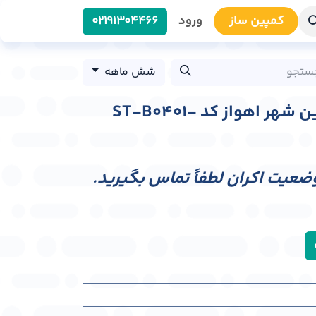
کمپین سا​​ز
ورود
0219​1304466
شش ماهه
استرابورد بلوار فروردین شهر اهواز کد ST-B0401-
وضعیت اکران لطفاً تماس بگیرید.