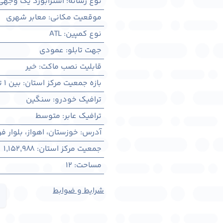
نوع رسانه
:
استرابورد یک وجهی
موقعیت مکانی
:
معابر شهری
نوع کمپین
:
ATL
جهت تابلو
:
عمودی
قابلیت نصب ماکت
:
خیر
بازه جمعیت مرکز استان
:
بین ۱ تا ۳ میلیون نفر
ترافیک خودرو
:
سنگین
ترافیک عابر
:
متوسط
آدرس
:
خوزستان، اهواز، بلوار
جمعیت مرکز استان
:
1,152,988
مساحت
:
12
شرایط و ضوابط