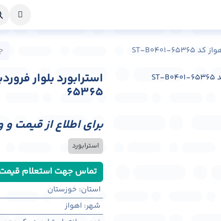
خواست طراحی
راهنما
درباره ما
تماس با ما
ST-B0401-6
65365
برای اطلاع از قیمت و 
استرابورد
تماس جهت استعلام قیمت
استان
:
خوزستان
شهر
:
اهواز